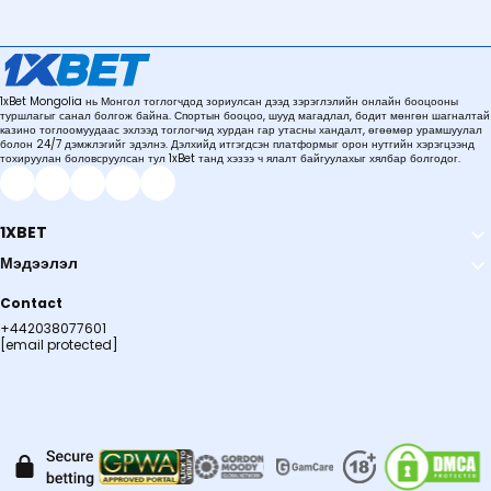
1xBet Mongolia нь Монгол тоглогчдод зориулсан дээд зэрэглэлийн онлайн бооцооны
туршлагыг санал болгож байна. Спортын бооцоо, шууд магадлал, бодит мөнгөн шагналтай
казино тоглоомуудаас эхлээд тоглогчид хурдан гар утасны хандалт, өгөөмөр урамшуулал
болон 24/7 дэмжлэгийг эдэлнэ. Дэлхийд итгэгдсэн платформыг орон нутгийн хэрэгцээнд
тохируулан боловсруулсан тул 1xBet танд хэзээ ч ялалт байгуулахыг хялбар болгодог.
1XBET
Урамшуулал
Мэдээлэл
Нэвтрэх
Нөхцөл ба болзол
Казино
Contact
Нууцлалын бодлого
+442038077601
[email protected]