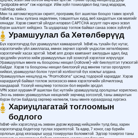
“palpable error” гэж нэрлэдэг. Ийм зүйл тохиолдвол бид танд мэдэгдэж,
тайлбар хийнэ.
Мөн та автоматжуулсан скрипт, программ, бот ашиглан бооцоо тавих эрхгүй.
1xBet нь таны хулгана хөдөлгөөн, товшилтын хурд, веб хандалтын хэв маягийг
хянадаг. Хэрэв сэжигтэй үйлдэл илэрвэл CAPTCHA асуулт гарч ирнэ эсвэл
бүрэн шалгалт хийгдэнэ. Та шударгаар тоглож байвал санаа зовох зүйлгүй.
Урамшуулал ба Хөтөлбөрүүд
Бүх хэрэглэгчдэд бүх урамшуулал хамаарахгүй. 1xBet нь тухайн бүс нутаг,
хэрэглэгчийн үйл ажиллагаа, өмнөх зөрчил зэргийг үндэслэн хөтөлбөрөөс
хэрэглэгчийг хасах эрхтэй. 1xbet апп дээрх кампанит ажлуудын адил, бид
эрсдлийн үнэлгээ хийж урамшууллын зүй зохисгүй хэрэглээг илрүүлдэг.
Урамшууллын мөнгө нь бооцооны нөхцөл (rollover)-ийг биелүүлтэл түгжээтэй
байдаг. Хэрэв та бооцооны нөхцөл биелээгүй үед мөнгөө татах оролдлого
хийвэл, урамшуулал болон түүнтэй холбоотой бүх хожлыг алдана.
Урамшууллын нөхцлүүд нь “Promotions” цэсэнд тодорхой харагддаг. Хэрэв
харагдахгүй байвал тоглож эхлэхээсээ өмнө хэрэглэгчийн үйлчилгээнд
хандаарай. Үзээгүй нөхцлөөр тоглосон бол өөрийн эрсдэл.
VPN эсвэл хуурамч IP ашиглан бүс нутгийн урамшуулалд оролцохыг хориглоно.
Энэ нь зөвхөн урамшууллын нөхцөлийг зөрчөөд зогсохгүй, таны аккаунтын
бүрэн бүтэн байдалд сөргөөр нөлөөлж, таны мөнгө хураагдахад хүргэнэ.
Хариуцлагатай тоглоомын
бодлого
1xBet-ийн хэрэгслүүд нь зөвхөн дүрэм журамд нийцэхийн тулд биш, харин
хэрэглэгчдэд бодитоор туслах зорилготой. Та өдөр, 7 хоног, сар бүрийн
орлогын дээд хязгаарыг шууд тохируулах боломжтой. Эдгээр тохиргоо таны