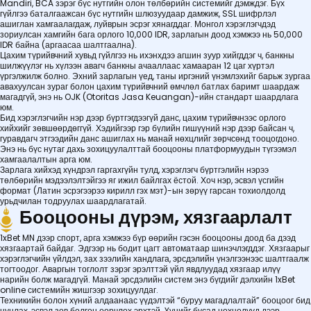
Mandiri, BCA зэрэг бүс нутгийн олон төлбөрийн системийг дэмждэг. Бүх
гүйлгээ баталгаажсан бүс нутгийн шлюзуудаар дамжиж, SSL шифрлэл
ашиглан хамгаалагдаж, луйврын эсрэг хянагддаг. Монгол хэрэглэгчдэд
зориулсан хамгийн бага орлого 10,000 IDR, зарлагын доод хэмжээ нь 50,000
IDR байна (аргаасаа шалтгаална).
Цахим түрийвчний хувьд гүйлгээ нь ихэнхдээ агшин зуур хийгддэг ч, банкны
шилжүүлэг нь хүлээн авагч банкны ачааллаас хамааран 12 цаг хүртэл
үргэлжилж болно. Эхний зарлагын үед, таны иргэний үнэмлэхийг барьж зургаа
авахуулсан зураг болон цахим түрийвчний өмчлөл батлах баримт шаардаж
магадгүй, энэ нь OJK (Otoritas Jasa Keuangan)-ийн стандарт шаардлага
юм.
Бид хэрэглэгчийн нэр дээр бүртгэгдээгүй данс, цахим түрийвчнээс орлого
хийхийг зөвшөөрдөггүй. Хэдийгээр гэр бүлийн гишүүний нэр дээр байсан ч,
гуравдагч этгээдийн данс ашиглах нь манай нөхцлийг зөрчсөнд тооцогдоно.
Энэ нь бүс нутаг дахь зохицуулалттай бооцооны платформуудын түгээмэл
хамгаалалтын арга юм.
Зарлага хийхэд хүндрэл гаргахгүйн тулд, хэрэглэгч бүртгэлийн нэрээ
төлбөрийн мэдээлэлтэйгээ яг ижил байлгах ёстой. Хоч нэр, эсвэл үсгийн
формат (Латин эсрэгээрээ кирилл гэх мэт)-ын зөрүү гарсан тохиолдолд
урьдчилан тодруулах шаардлагатай.
Бооцооны дүрэм, хязгаарлалт
1xBet MN дээр спорт, арга хэмжээ бүр өөрийн гэсэн бооцооны доод ба дээд
хязгаартай байдаг. Эдгээр нь бодит цагт автоматаар шинэчлэгддэг. Хязгаарыг
хэрэглэгчийн үйлдэл, зах зээлийн хандлага, эрсдэлийн үнэлгээнээс шалтгаалж
тогтоодог. Аваргын тоглолт зэрэг эрэлттэй үйл явдлуудад хязгаар илүү
нарийн болж магадгүй. Манай эрсдэлийн систем энэ бүгдийг дэлхийн 1xBet
online системийн жишгээр зохицуулдаг.
Техникийн болон хүний алдаанаас үүдэлтэй “буруу магадлалтай” бооцоог бид
цуцлах, эсвэл зөв болгон өөрчлөх эрхтэй. Үүнийг бусад нөхцөлүүд дээр