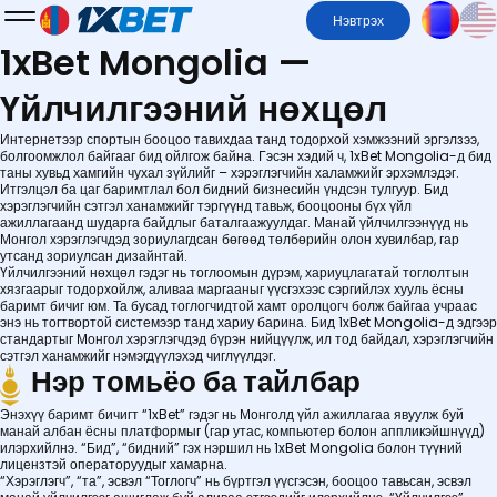
Нэвтрэх
1xBet Mongolia —
Үйлчилгээний нөхцөл
Интернетээр спортын бооцоо тавихдаа танд тодорхой хэмжээний эргэлзээ,
болгоомжлол байгааг бид ойлгож байна. Гэсэн хэдий ч, 1xBet Mongolia-д бид
таны хувьд хамгийн чухал зүйлийг – хэрэглэгчийн халамжийг эрхэмлэдэг.
Итгэлцэл ба цаг баримтлал бол бидний бизнесийн үндсэн тулгуур. Бид
хэрэглэгчийн сэтгэл ханамжийг тэргүүнд тавьж, бооцооны бүх үйл
ажиллагаанд шударга байдлыг баталгаажуулдаг. Манай үйлчилгээнүүд нь
Монгол хэрэглэгчдэд зориулагдсан бөгөөд төлбөрийн олон хувилбар, гар
утсанд зориулсан дизайнтай.
Үйлчилгээний нөхцөл гэдэг нь тоглоомын дүрэм, хариуцлагатай тоглолтын
хязгаарыг тодорхойлж, аливаа маргааныг үүсгэхээс сэргийлэх хууль ёсны
баримт бичиг юм. Та бусад тоглогчидтой хамт оролцогч болж байгаа учраас
энэ нь тогтвортой системээр танд хариу барина. Бид 1xBet Mongolia-д эдгээр
стандартыг Монгол хэрэглэгчдэд бүрэн нийцүүлж, ил тод байдал, хэрэглэгчийн
сэтгэл ханамжийг нэмэгдүүлэхэд чиглүүлдэг.
Нэр томьёо ба тайлбар
Энэхүү баримт бичигт “1xBet” гэдэг нь Монголд үйл ажиллагаа явуулж буй
манай албан ёсны платформыг (гар утас, компьютер болон аппликэйшнүүд)
илэрхийлнэ. “Бид”, “бидний” гэх нэршил нь 1xBet Mongolia болон түүний
лицензтэй операторуудыг хамарна.
“Хэрэглэгч”, “та”, эсвэл “Тоглогч” нь бүртгэл үүсгэсэн, бооцоо тавьсан, эсвэл