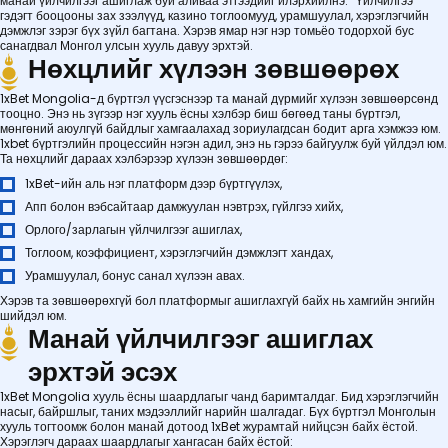
манай үйлчилгээг ашиглаж буй аливаа этгээдийг илэрхийлнэ. “Үйлчилгээ”
гэдэгт бооцооны зах зээлүүд, казино тоглоомууд, урамшуулал, хэрэглэгчийн
дэмжлэг зэрэг бүх зүйл багтана. Хэрэв ямар нэг нэр томьёо тодорхой бус
санагдвал Монгол улсын хууль давуу эрхтэй.
Нөхцлийг хүлээн зөвшөөрөх
1xBet Mongolia-д бүртгэл үүсгэснээр та манай дүрмийг хүлээн зөвшөөрсөнд
тооцно. Энэ нь зүгээр нэг хууль ёсны хэлбэр биш бөгөөд таны бүртгэл,
мөнгөний аюулгүй байдлыг хамгаалахад зориулагдсан бодит арга хэмжээ юм.
1xbet бүртгэлийн процессийн нэгэн адил, энэ нь гэрээ байгуулж буй үйлдэл юм.
Та нөхцлийг дараах хэлбэрээр хүлээн зөвшөөрдөг:
1xBet-ийн аль нэг платформ дээр бүртгүүлэх,
Апп болон вэбсайтаар дамжуулан нэвтрэх, гүйлгээ хийх,
Орлого/зарлагын үйлчилгээг ашиглах,
Тоглоом, коэффициент, хэрэглэгчийн дэмжлэгт хандах,
Урамшуулал, бонус санал хүлээн авах.
Хэрэв та зөвшөөрөхгүй бол платформыг ашиглахгүй байх нь хамгийн энгийн
шийдэл юм.
Манай үйлчилгээг ашиглах
эрхтэй эсэх
1xBet Mongolia хууль ёсны шаардлагыг чанд баримталдаг. Бид хэрэглэгчийн
насыг, байршлыг, таних мэдээллийг нарийн шалгадаг. Бүх бүртгэл Монголын
хууль тогтоомж болон манай дотоод 1xBet журамтай нийцсэн байх ёстой.
Хэрэглэгч дараах шаардлагыг хангасан байх ёстой: