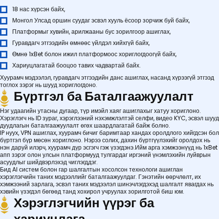
18 нас хүрсэн байх,
Монгол Улсад оршин суудаг эсвэл хууль ёсоор зорчиж буй байх,
Платформыг хувийн, арилжааны бус зорилгоор ашиглах,
Гуравдагч этгээдийн өмнөөс үйлдэл хийхгүй байх,
Өмнө 1xBet болон ижил платформоос хориглогдоогүй байх,
Хариуцлагатай бооцоо тавих чадвартай байх.
Хуурамч мэдээлэл, гуравдагч этгээдийн данс ашиглах, насанд хүрээгүй этгээд
тоглох зэрэг нь шууд хориглогдоно.
Бүртгэл ба Баталгаажуулалт
Нэг удаагийн утасны дугаар, түр имэйл хаяг ашиглахыг хатуу хориглоно.
Хэрэглэгч нь ID зураг, хэрэглээний нэхэмжлэлтэй селфи, видео KYC, эсвэл шууд
дуудлагын баталгаажуулалт өгөх шаардлагатай байж болно.
IP нуух, VPN ашиглах, хуурамч бичиг баримтаар хандах оролдлого хийгдсэн бол
бүртгэл бүр мөсөн хориглоно. Нэрээ солих, дахин бүртгүүлэхийг оролдох нь
нэн даруй илэрч, хуурамч дүр эсгэгч гэж үзэгдэнэ.Ийм арга хэмжээнүүд нь 1xBet
апп зэрэг олон улсын платформууд тулгардаг иргэний үнэмлэхийн луйврын
асуудлыг шийдвэрлэхэд чиглэгддэг.
Бид AI систем болон гар шалгалтын хосолсон технологи ашиглан
хэрэглэгчийн таних мэдээллийг баталгаажуулдаг. Гэнэтийн өөрчлөлт, их
хэмжээний зарлага, эсвэл таних мэдээлэл шинэчлэгдэхэд шалгалт явагдах нь
хэвийн үзэгдэл бөгөөд танд хохирол учруулах зорилготой биш юм.
Хэрэглэгчийн үүрэг ба