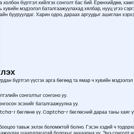
а холбон бүртгэл хийлгэх сонголт бас бий. Ерөнхийдөө, хам
ь хувийн мэдээлэл баталгаажуулахад хялбар, нууц үгээ сэрг
айн бууруулдаг. Харин одоо, дараах аргуудыг ашиглан хэрхэ
үлэх
рдан бүртгэл үүсгэх арга бөгөөд та ямар ч хувийн мэдээлэл
тгэлийн сонголтыг сонгоно уу.
онгосон эсэхийг баталгаажуулна уу.
ptcha-г бөглөнө үү. Captcha-г бөглөсний дараа таны хаяг үү
бооцоо тавьж эхлэх боломжтой болно. Гэсэн хэдий ч тодор
аажуулах шаардлагатай болохыг анхаарна уу. Энэ сонголт н