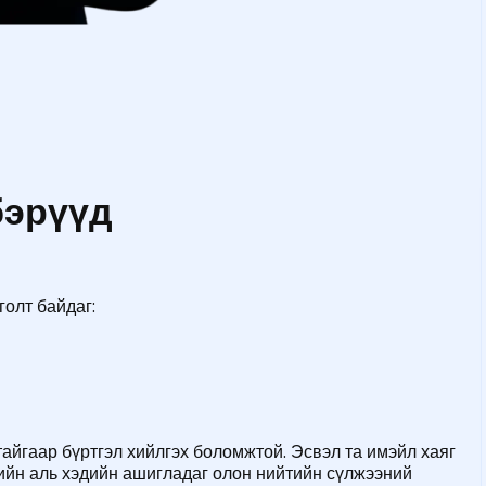
бэрүүд
голт байдаг:
айгаар бүртгэл хийлгэх боломжтой. Эсвэл та имэйл хаяг
ийн аль хэдийн ашигладаг олон нийтийн сүлжээний