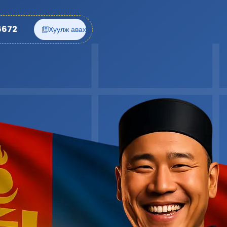
6672
Хуулж авах