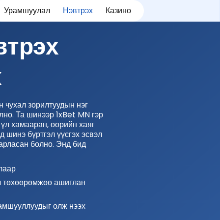
Урамшуулал
Нэвтрэх
Казино
втрэх
х
н чухал зорилтуудын нэг
олно. Та шинээр 1xBet MN гэр
 үл хамааран, өөрийн хаяг
д шинэ бүртгэл үүсгэх эсвэл
арласан болно. Энд бид
алаар
л төхөөрөмжөө ашиглан
рамшууллуудыг олж нээх