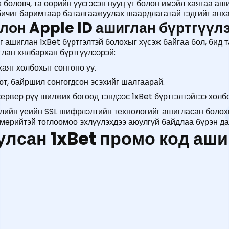
 боловч, та өөрийн үүсгэсэн нууц үг болон имэйл хаягаа аш
бичиг баримтаар баталгаажуулах шаардлагатай гэдгийг анха
олон Apple ID ашиглан бүртгүүл
г ашиглан 1xBet бүртгэлтэй болохыг хүсэж байгаа бол, бид 
глан хялбархан бүртгүүлээрэй:
аяг холбохыг сонгоно уу.
ют, байршил сонгогдсон эсэхийг шалгаарай.
ервер рүү шилжих бөгөөд тэндээс 1xBet бүртгэлтэйгээ холб
үлийн үеийн SSL шифрлэлтийн технологийг ашигласан болох
 мөрийтэй тоглоомоо эхлүүлэхдээ аюулгүй байдлаа бүрэн да
улсан 1xBet промо код аши