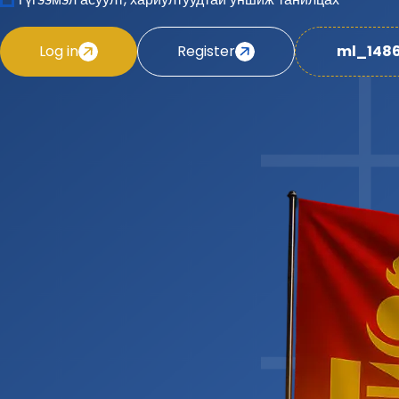
Log in
Register
ml_148