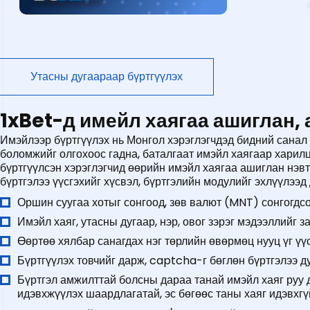
Утасны дугаараар бүртгүүлэх
1xBet-д имейл хаягаа ашиглан, 
Имэйлээр бүртгүүлэх нь Монгол хэрэглэгчдэд бидний санал б
боломжийг олгохоос гадна, баталгаат имэйл хаягаар харилц
бүртгүүлсэн хэрэглэгчид өөрийн имэйл хаягаа ашиглан нэвт
бүртгэлээ үүсгэхийг хүсвэл, бүртгэлийн модулийг эхлүүлээд
Оршин суугаа хотыг сонгоод, зөв валют (MNT) сонгогдсо
Имэйл хаяг, утасны дугаар, нэр, овог зэрэг мэдээллийг з
Өөртөө хялбар санагдах нэг төрлийн өвөрмөц нууц үг үүс
Бүртгүүлэх товчийг дарж, captcha-г бөглөн бүртгэлээ д
Бүртгэл амжилттай болсны дараа танай имэйл хаяг руу д
идэвхжүүлэх шаардлагатай, эс бөгөөс таны хаяг идэвхгү